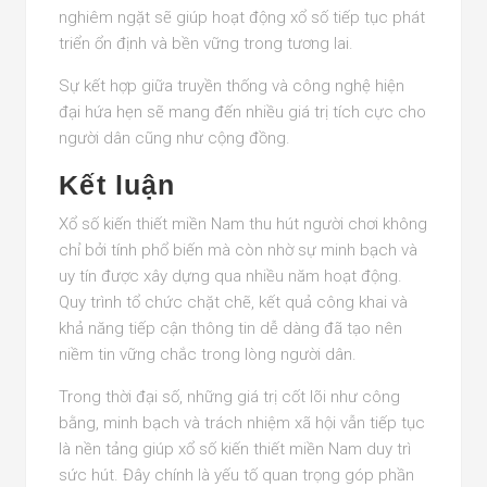
nghiêm ngặt sẽ giúp hoạt động xổ số tiếp tục phát
triển ổn định và bền vững trong tương lai.
Sự kết hợp giữa truyền thống và công nghệ hiện
đại hứa hẹn sẽ mang đến nhiều giá trị tích cực cho
người dân cũng như cộng đồng.
Kết luận
Xổ số kiến thiết miền Nam thu hút người chơi không
chỉ bởi tính phổ biến mà còn nhờ sự minh bạch và
uy tín được xây dựng qua nhiều năm hoạt động.
Quy trình tổ chức chặt chẽ, kết quả công khai và
khả năng tiếp cận thông tin dễ dàng đã tạo nên
niềm tin vững chắc trong lòng người dân.
Trong thời đại số, những giá trị cốt lõi như công
bằng, minh bạch và trách nhiệm xã hội vẫn tiếp tục
là nền tảng giúp xổ số kiến thiết miền Nam duy trì
sức hút. Đây chính là yếu tố quan trọng góp phần