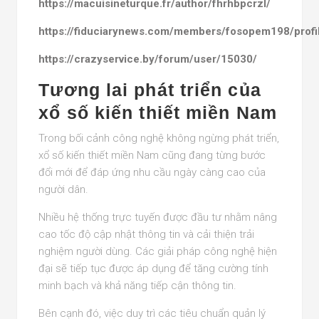
https://macuisineturque.fr/author/fhrhbpcrzl/
https://fiduciarynews.com/members/fosopem198/profi
https://crazyservice.by/forum/user/15030/
Tương lai phát triển của
xổ số kiến thiết miền Nam
Trong bối cảnh công nghệ không ngừng phát triển,
xổ số kiến thiết miền Nam cũng đang từng bước
đổi mới để đáp ứng nhu cầu ngày càng cao của
người dân.
Nhiều hệ thống trực tuyến được đầu tư nhằm nâng
cao tốc độ cập nhật thông tin và cải thiện trải
nghiệm người dùng. Các giải pháp công nghệ hiện
đại sẽ tiếp tục được áp dụng để tăng cường tính
minh bạch và khả năng tiếp cận thông tin.
Bên cạnh đó, việc duy trì các tiêu chuẩn quản lý