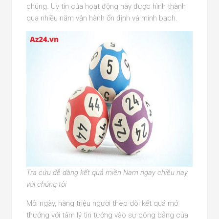
chúng. Uy tín của hoạt động này được hình thành
qua nhiều năm vận hành ổn định và minh bạch.
Tra cứu dễ dàng kết quả miền Nam ngay chiều nay
với chúng tôi
Mỗi ngày, hàng triệu người theo dõi kết quả mở
thưởng với tâm lý tin tưởng vào sự công bằng của