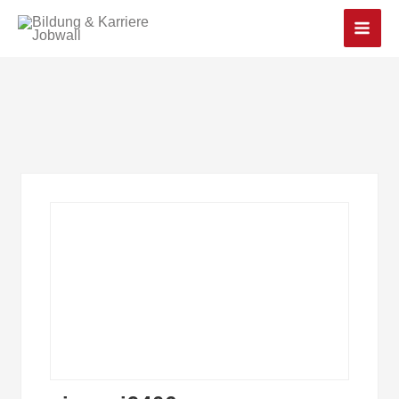
Main
Men