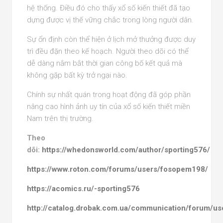
hệ thống. Điều đó cho thấy xổ số kiến thiết đã tạo
dựng được vị thế vững chắc trong lòng người dân.
Sự ổn định còn thể hiện ở lịch mở thưởng được duy
trì đều đặn theo kế hoạch. Người theo dõi có thể
dễ dàng nắm bắt thời gian công bố kết quả mà
không gặp bất kỳ trở ngại nào.
Chính sự nhất quán trong hoạt động đã góp phần
nâng cao hình ảnh uy tín của xổ số kiến thiết miền
Nam trên thị trường.
Theo
dõi:
https://whedonsworld.com/author/sporting576/
https://www.roton.com/forums/users/fosopem198/
https://acomics.ru/-sporting576
http://catalog.drobak.com.ua/communication/forum/u