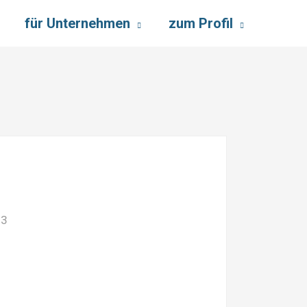
für Unternehmen
zum Profil
33