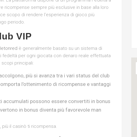
ttivi. La piattaforma dispone di un programma Fedeltà a
evere ricompense sempre più esclusive in base alla loro
lice scopo di rendere l’esperienza di gioco più
lungo periodo.
lub VIP
Betonred
è generalmente basato su un sistema di
i fedeltà per ogni giocata con denaro reale effettuata
scopi principali:
 raccolgono, più si avanza tra i vari status del club
e comporta l’ottenimento di ricompense e vantaggi
nti accumulati possono essere convertiti in bonus
convertono in bonus diventa più favorevole man
 più il casinò ti ricompensa.