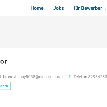
Home
Jobs
für Bewerber
or
il: brandybenny5058@discard.email
Telefon:3298423
chern