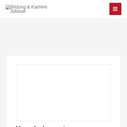
Main
Men