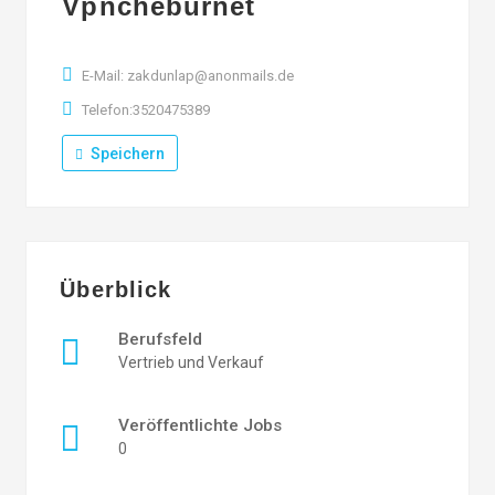
Vpncheburnet
E-Mail: zakdunlap@anonmails.de
Telefon:3520475389
Speichern
Überblick
Berufsfeld
Vertrieb und Verkauf
Veröffentlichte Jobs
0