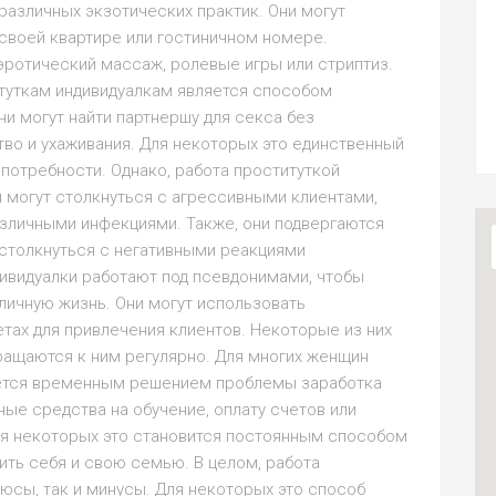
 различных экзотических практик. Они могут
в своей квартире или гостиничном номере.
 эротический массаж, ролевые игры или стриптиз.
туткам индивидуалкам является способом
ни могут найти партнершу для секса без
тво и ухаживания. Для некоторых это единственный
потребности. Однако, работа проституткой
и могут столкнуться с агрессивными клиентами,
зличными инфекциями. Также, они подвергаются
столкнуться с негативными реакциями
ивидуалки работают под псевдонимами, чтобы
личную жизнь. Они могут использовать
етах для привлечения клиентов. Некоторые из них
ращаются к ним регулярно. Для многих женщин
яется временным решением проблемы заработка
ные средства на обучение, оплату счетов или
ля некоторых это становится постоянным способом
ить себя и свою семью. В целом, работа
юсы, так и минусы. Для некоторых это способ