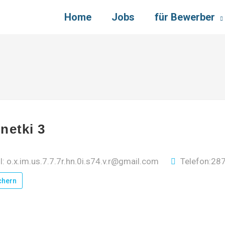
Home
Jobs
für Bewerber
netki 3
l: o.x.im.us.7.7.7r.hn.0i.s74.v.r@gmail.com
Telefon:28
chern