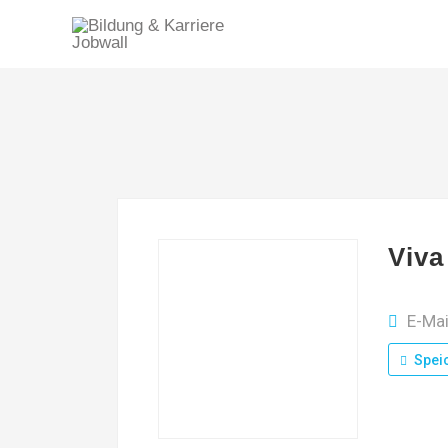
Viva
E-Ma
Spei