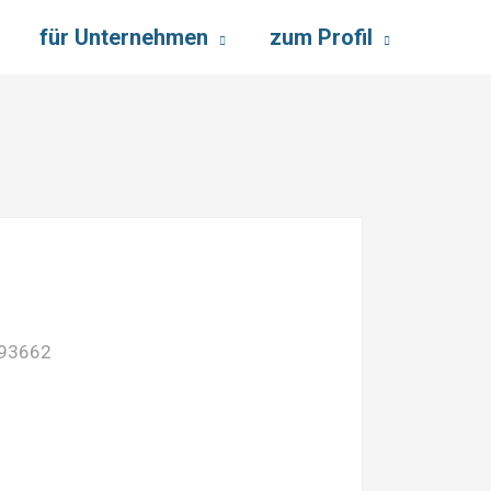
für Unternehmen
zum Profil
193662