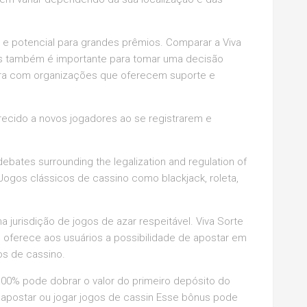
e e potencial para grandes prêmios. Comparar a Viva
es também é importante para tomar uma decisão
ora com organizações que oferecem suporte e
ecido a novos jogadores ao se registrarem e
ebates surrounding the legalization and regulation of
Jogos clássicos de cassino como blackjack, roleta,
 jurisdição de jogos de azar respeitável. Viva Sorte
 oferece aos usuários a possibilidade de apostar em
os de cassino.
00% pode dobrar o valor do primeiro depósito do
a apostar ou jogar jogos de cassin Esse bônus pode