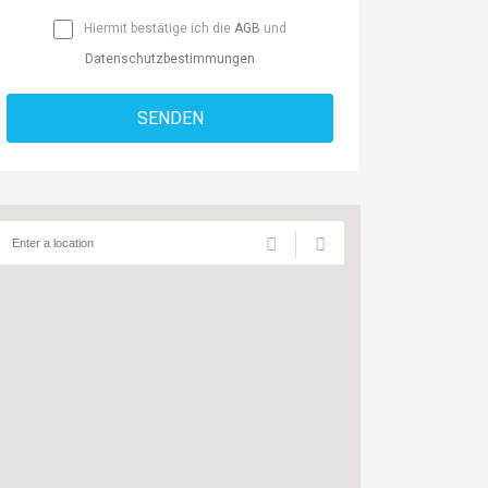
Hiermit bestätige ich die
AGB
und
Datenschutzbestimmungen