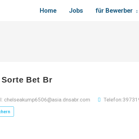
Home
Jobs
für Bewerber
 Sorte Bet Br
il: chelseakump6506@asia.dnsabr.com
Telefon:3973
chern