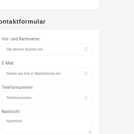
ontaktformular
Vor- und Nachname:
E-Mail:
Telefonnummer:
Nachricht: