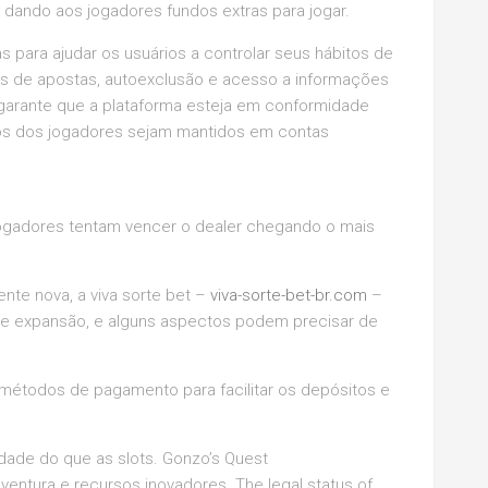
dando aos jogadores fundos extras para jogar.
 para ajudar os usuários a controlar seus hábitos de
ites de apostas, autoexclusão e acesso a informações
garante que a plataforma esteja em conformidade
dos dos jogadores sejam mantidos em contas
jogadores tentam vencer o dealer chegando o mais
nte nova, a viva sorte bet –
viva-sorte-bet-br.com
–
e expansão, e alguns aspectos podem precisar de
 métodos de pagamento para facilitar os depósitos e
idade do que as slots. Gonzo’s Quest
ntura e recursos inovadores. The legal status of