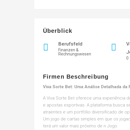
Überblick
Berufsfeld
V
Finanzen &
J
Rechnungswesen
0
Firmen Beschreibung
Viva Sorte Bet: Uma Análise Detalhada da
A Viva Sorte Bet oferece uma experiência d
e apostas esportivas. A plataforma busca s
atraentes e um portfólio diversificado de 
Um jogo de cartas simples em que os joga
terá um valor mais próximo de n Jogo