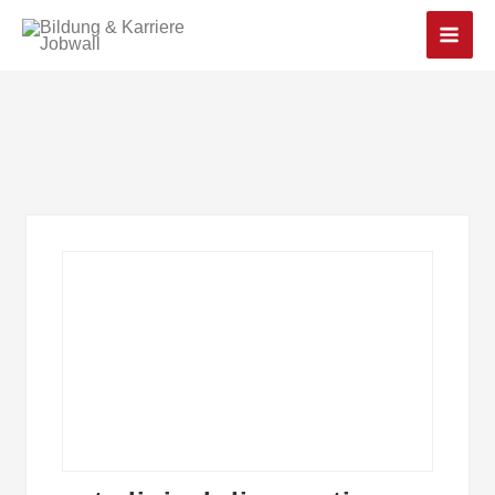
Main
Men