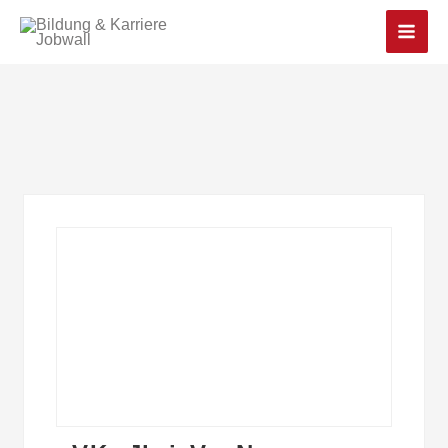
Main
Men