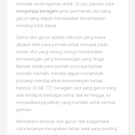
menarik serta nyaman untuk. Di sini, pemain bisa
menjumpai beragam
jenis permainan slot yang
gacor yang dapat menawarkan kesempatan
menang lebih besar.
Game slot gacor adalah sebutan yang biasa
dipakai oleh para pemain untuk merujuk pada
mesin slot yang sering sering memberikan
kemenangan yang kemenangan yang tinggi.
Banyak sekali para pemain percaya bahwa
memilih memilih, mereka dapat menambah
peluang mendapatkan kemenangan setiap
harinya. Di GB 777, beragam slot yang gacor yang
ada terdapat berbagai tema, dari ke hingga, ini
menjadikannya pilihan yang menarik untuk semua
pemain.
Memahami konsep slot gacor dan bagaimana
cara kerjanya merupakan tahap awal yang penting