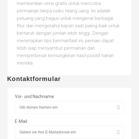
memberikan versi gratis untuk mencoba
permainan tanpa risiko hilang uang. Ini adalah
peluang yang bagus untuk mengenal berbagai
fitur dan mengetahui kapan saat paling baik untuk
bertaruh dengan jumlah lebih tinggi. Dengan
menerapkan tips bermanfaat ini, pemain dapat
lebih siap menyambut permainan dan
memperbesar kemungkinan hasil positif harian
mereka.
Kontaktformular
Vor- und Nachname:
E-Mail: