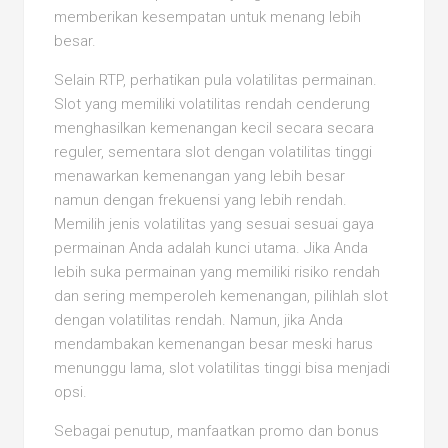
memberikan kesempatan untuk menang lebih
besar.
Selain RTP, perhatikan pula volatilitas permainan.
Slot yang memiliki volatilitas rendah cenderung
menghasilkan kemenangan kecil secara secara
reguler, sementara slot dengan volatilitas tinggi
menawarkan kemenangan yang lebih besar
namun dengan frekuensi yang lebih rendah.
Memilih jenis volatilitas yang sesuai sesuai gaya
permainan Anda adalah kunci utama. Jika Anda
lebih suka permainan yang memiliki risiko rendah
dan sering memperoleh kemenangan, pilihlah slot
dengan volatilitas rendah. Namun, jika Anda
mendambakan kemenangan besar meski harus
menunggu lama, slot volatilitas tinggi bisa menjadi
opsi.
Sebagai penutup, manfaatkan promo dan bonus