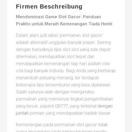
Firmen Beschreibung
Mendominasi Game Slot Gacor: Panduan
Praktis untuk Meraih Kemenangan Tiada Henti
Dalam alam judi siber, permainan slot gacor
adalah alternatif unggulan banyak player. Seiring
dengan banyaknya tipe slot slot yang ada dapat
ditemukan, mendapatkan slot tepat dan
mendapatkan kemenangan tiap hari adalah cita-
cita bagi banyak individu. Bagi Anda yang berharap
menambah peluang menang, ter terdapat
beberapa tips tersembunyi yang bisa dijalankan.
Salah satunya ialah dengan mengetahui
permainan yang memunyai tingkat pengembalian
yang besar, seperti GB777, yang terkenal
dengan
jumlah
pemain yang mendapatkan hadiah besar.
Kemenangan pada permainan slot gacor tidak
cuma tergantung pada keberuntungan sendiri,