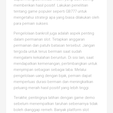
memberikan hasil positif. Lakukan penelitian
tentang game populer seperti GB777 untuk
mengetahui strategi apa yang biasa dilakukan oleh
para pemain sukses.
Pengelolaan bankroll juga adalah aspek penting
dalam permainan slot. Tetapkan anggaran
permainan dan patuhi batasan tersebut. Jangan
tergoda untuk terus bermain saat sudah
mengalami kekalahan beruntun. Di sisi lain, saat
mendapatkan kemenangan, pertimbangkan untuk
menyimpan sebagian sebagai laba. Melalui
pengelolaan uang dengan bijak, pemain dapat
memperluas durasi bermain dan meningkatkan
peluang meraih hasil positif yang lebih tinggi.
Terakhir, pentingnya latihan dengan game demo
sebelum menempatkan taruhan sebenarnya tidak
boleh dianggap remeh. Banyak platform slot