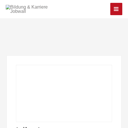
Main
Men