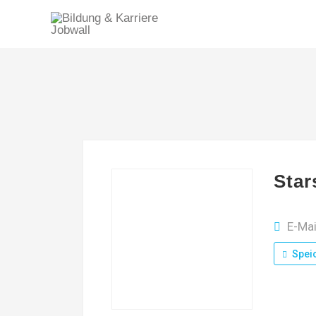
Star
E-Ma
Spei