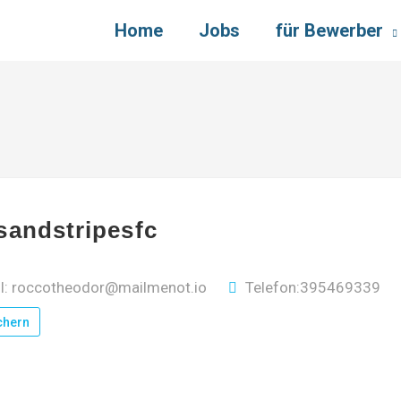
Home
Jobs
für Bewerber
sandstripesfc
il: roccotheodor@mailmenot.io
Telefon:395469339
chern