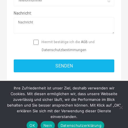
Nachricht:
Hiermit bestätige ich die
AGB
und
Datenschutzbestimmungen
Ihre Zufriedenheit ist unser Ziel, deshalb verwenden wir
Cookies. Mit diesen ermöglichen wir, dass unsere Webseite
zuverlässig und sicher läuft, wir die Performance im Blick
behalten und Sie besser ansprechen können. Mit Klick auf „OK“
Copyright © 2026 Messe-Süd A. & T. Schmid GbR
erklären Sie sich mit der Verwendung dieser Dienste
einverstanden.
AGB
Datenschutz
Impressum
Kontakt
OK
Nein
Datenschutzerklärung