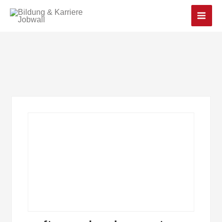
Main
Men