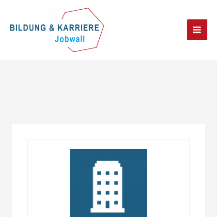
Main
Men