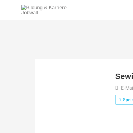
Sewi
E-Mai
Spei