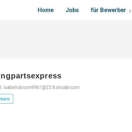
Home
Jobs
für Bewerber
ngpartsexpress
l: isabelrobison9961@23.8.dnsabr.com
chern