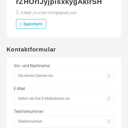
rZHOrIJyjpisxkygAkIrSH
E-Mail: j.k.e.i.thr.19.61@gmail.com
Speichern
Kontaktformular
Vor- und Nachname:
E-Mail:
Telefonnummer: