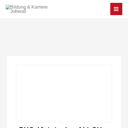
Main
Men