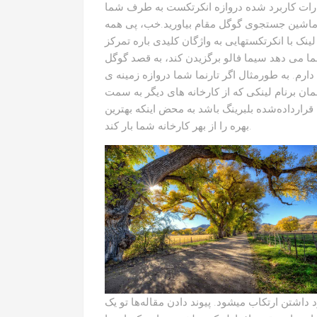
رات کاربرد شده دروازه انکرتکست به طرف شما
رید ماشین جستجوی گوگل مقام بیاورید.خب، پی همه
با انکرتکستهایی به واژگان کلیدی باره تمرکز
 می دهد سیما فالو برگزیدن کند، به قصد گوگل
رم. به طورمثال اگر تارنما شما دروازه زمینه ی
مان برنام لینکی که از کارخانه های دیگر به سمت
رارداده‌شده بلبرینگ باشد به محض اینکه بهترین
بهره را از بهر کارخانه شما بار کند.
 داشتن ارتکاب میشود. پیوند دادن مقاله‌ها تو یک