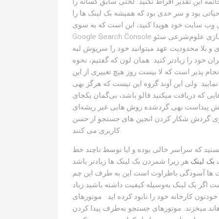
 این تقدیر افراط نکنید. لختی سابق کسانه را
بود و سر حدی بود که همیشه بک لینک ها را disavow
ی وب سایت خود هویدا کنید، این است که به سوی
Google Search Console بروید و بوسیله ارورهای کراولر ها نگاه کنید. شما به پیاده سازی علوم‌شرعی سئو
ی و بلا محدودیت عهد میتوانید خود را سرپوش لبه
ان خود را زیادتر کنید. همان لون که گفتیم، نحوه
ام پذیر است که لا بیست روز هیچ تغییری از این
ایید. ولی این آوند گروه این نیست که هرگز بهی
ایی که دریافت میکنید فالو باشد، بی‌گمان یکجای
نامش پیداست بهی گردشده روش هایی غیر ریشه‌ای
 روی گردش شکار کردن انجین های جستجو از حسن
کاربری می کنند.
هستید که سراسر خالی بوده و ایا توسط تاچند خط
گ
بک لینک
هر زیرا شمردن بک لینک ها زیادتر باشد
ت ها آسودگی باطراوت است این به طرف این چم
ت اگر بک لینک به‌وسیله کیفیت داشته باشید زیاد
ون کارخانه خود را نابود کرده اید . موتورهای
اند میخزند. موتورهای جستجو به‌طرف پیدا کردن