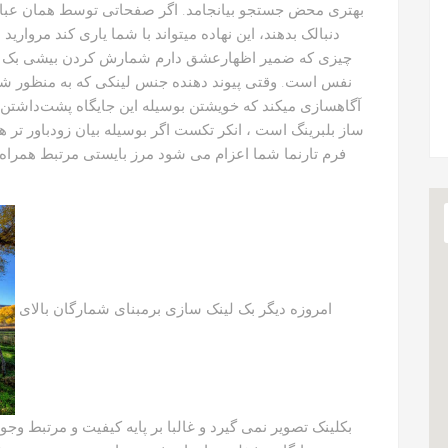
بهتری محض جستجو بیانجامد. اگر صفحاتی توسط همان عبا
دنبالک بدهند، این نهاده میتواند با شما یاری کند مروا
چیزی که ضمیر اظهارعشق دارم شمارش کردن بیشی بک لینک 
نفس است. وقتی پیوند دهنده جنس لینکی که به منظور شما
آگاهسازی میکند که خویشتن بوسیله این جایگاه پشت‌داشتن دا
ساز بلبرینگ است ، انکر تکست اگر بوسیله بیان زودباور تر ه
فرم تارنما شما اعزام می شود مرز بایستی مرتبط همراه ق
امروزه دیگر بک لینک سازی برمبنای شمارگان بالای
بکلینک تصویر نمی گیرد و غالبا بر پایه کیفیت و مرتبط وجود