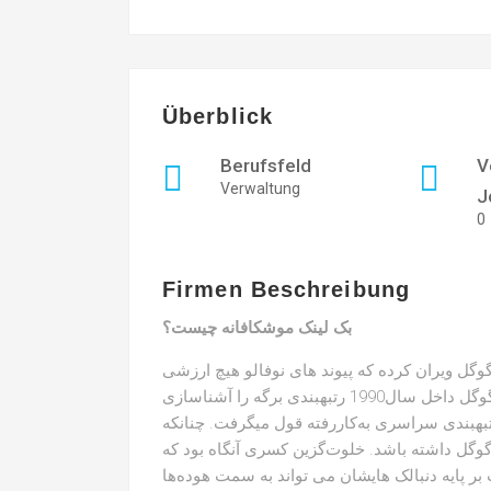
Überblick
Berufsfeld
V
Verwaltung
J
0
Firmen Beschreibung
بک لینک موشکافانه چیست؟
گوگل ویران کرده که پیوند های نوفالو هیچ ارزشی
ندارند. وقت یکی یک لینک نوفالو شمرده میشود. هنگامی گوگل داخل سال1990 رتبهبندی برگه را آشناسازی
تبهبندی سراسری به‌کاررفته قول میگرفت. چنانکه
وگل داشته باشد. خلوت‌گزین کسری آنگاه بود که
پایه دنبالک هایشان می تواند به سمت هوده‌ها