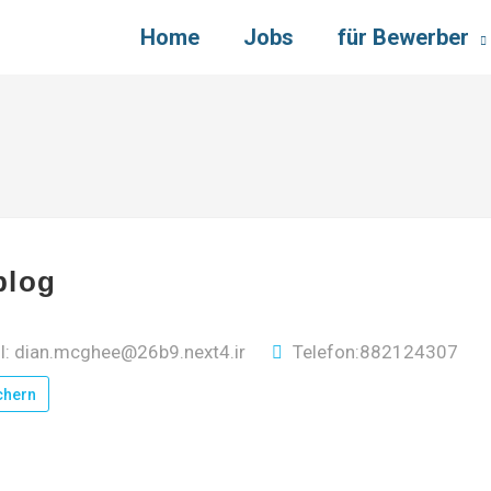
Home
Jobs
für Bewerber
blog
l: dian.mcghee@26b9.next4.ir
Telefon:882124307
chern