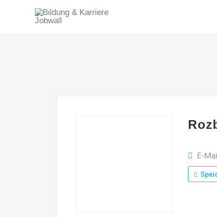
Roz
E-Mai
Spei