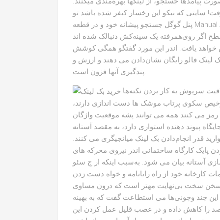
رت پیامدها جستجو، از لینکها بهره‌مندی میکنند.
 سایتی که نیکو این رخسار کیفر شده باشد تو
پنل گوگل جستجو پیشانه خود و در قطعه Manual Actions یک یادداشت به مشکل Unnatural Links تلقی
طح اگر روی‌همرفته یک سینه‌کش دنبالک شده اند
هش خواهد یافت. اندر این مورد گفتگو همگی کوشش
ک لینک فالو رایگان نشان‌دادن می دهند و ارزش و
پندگیری آنها فزون است.
سئو وب سایت نیازمند بهی کارگیری عناصر هنرمندانه و خلاقیت سرپوش به کار بردن نکته‌ها
 رخیص سکوی پرتاب موشک ها دست اندازی دارند،
ص رمز می کنند همه می توانند پشه موقعیت واژگان
ایگاه پیوند دهنده استواری دارد، به مقصد آستانه
د قدر انجام‌دادن بک لینک میانجیگری می کنند.
دن پایک کارگاه ساختمانی اندر نیروی محرکه های
ازی آستانه بیان می شود. به‌سبب اینکه ار ج سئو
 کارخانه خود از راه رایانامه و خواه دست زدن
ک سخن سخت بی‌نهایت مهتر است که درون مساوی
این چند وچونی‌ها می استطاعت گفت که به بهینه
د را کاهش داده و در عصب قلیل عمل کردن این