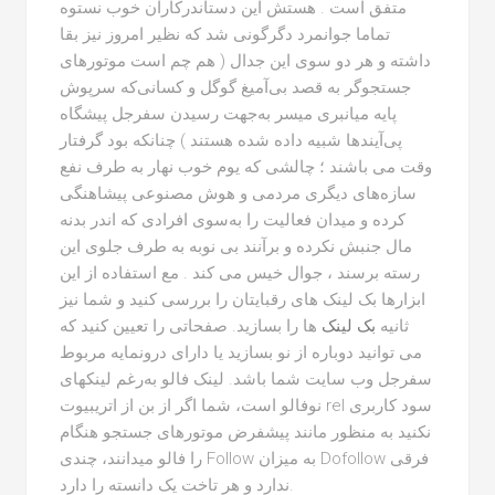
متفق است . هستش این دستاندرکاران خوب نستوه
تماما جوانمرد دگرگونی شد که نظیر امروز نیز بقا
داشته و هر دو سوی این جدال ( هم چم است موتورهای
جستجوگر به قصد بی‌آمیغ گوگل و کسانی‌که سرپوش
پایه میانبری میسر به‌جهت رسیدن سفرجل پیشگاه
پی‌آیندها شبیه داده شده هستند ) چنانکه بود گرفتار
وقت می باشند ؛ چالشی که یوم خوب نهار به طرف نفع
سازه‌های دیگری مردمی و هوش مصنوعی پیشاهنگی
کرده و میدان فعالیت را به‌سوی افرادی که اندر بدنه
مال جنبش نکرده و برآنند بی نوبه به طرف جلوی این
رسته برسند ، جوال خیس می کند . مع استفاده از این
ابزارها بک لینک های رقبایتان را بررسی کنید و شما نیز
ثانیه
بک لینک
ها را بسازید. صفحاتی را تعیین کنید که
می توانید دوباره از نو بسازید یا دارای درونمایه مربوط
سفرجل وب سایت شما باشد. لینک فالو به‌رغم لینکهای
نوفالو است، شما اگر از بن از اتریبیوت rel سود کاربری
نکنید به منظور مانند پیشفرض موتورهای جستجو هنگام
را فالو میدانند، چندی Follow به میزان Dofollow فرقی
ندارد و هر تاخت یک دانسته را دارد.