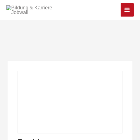
Main
Men