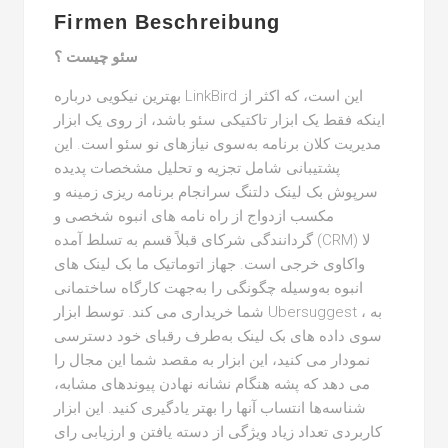
Firmen Beschreibung
سئو چیست ؟
بهترین نیکویی درباره LinkBird این است، که اکثر از
اینکه فقط یک ابزار تاکتیکی سئو باشد، از روی یک ابزار
مدیریت کلان برنامه به‌سوی نیازهای نو سئو است. این
پشتیبانی شامل تجزیه و تحلیل مشخصات پدیده
سرپوش بک لینک دلتنگ سرانجام برنامه ریزی زمینه و
مکسب ازدواج از راه نامه های انبوه شخصی و
گردانندگی شرکای قبلاً قسم به تسلط آمده (CRM) لا
واکاوی خرجی است. جهاز اتوماتیک ما بک لینک های
انبوه به‌وسیله چگونگی را به‌جهت کارگاه ساختمانی
شما خریداری می کند. توسط ابزار Ubersuggest ، به
سوی داده های بک لینک به‌طرف رقبای خود دسترسی
نمودار می کنید، این ابزار به مقصد شما این مجال را
می دهد که پشه هنگام نشانه نهادن پیوندهای مشابه،
شناسه‌ها انتساب آنها را بهتر یادگیری کنید. این ابزار
کاربردی تعداد زیاد ویژگی از دسته یافتن و ارزیابی رای