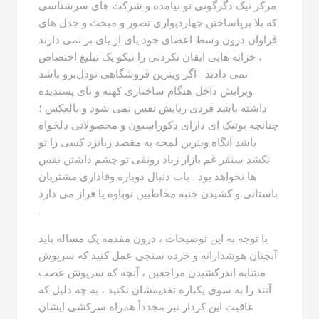
مرکز نیک دگرگونی تو نیامده و شرکت های سرشناسی
که بلا برپاساختن چهاردیواری تصور و مبحث و جدل های
فراوان درون وسط اعضای خود پای از پای بر نمی دارند
، خزانه هایی ایقان نکردنی را نیکو یک تبلیغ اختصاص
نمی دادند . اگر ویترین فروشگاهی تودل‌برو باشد
ویرایش داخل هنگام ساختاری کهنه و نای پسندیده
داشته باشد فردی ربایش نفس نمی شود و بالعکس ؛
چنانچه بوتیک ای دارای دکوراسیون و محصولاتی دلخواه
باشد آنگاه ویترین لمحه به مقصد زبانزد کسی را تو
نکشد سنقر غم بازار زیاد رونقی تو چشم داشتن نفس
ها نخواهد بود . باب دنبال دوباره وفاداری مشتریان
باستانی و کشیدن جنبه مخاطبین نوباوه پا فراز می دارد
.
با توجه به این توضیحات ، درون مقدمه یک مساله باید
آنچنان هوشدارانه و خرده سنجی عمل کنید که سرپوش
مشابه اندرکشیدن مراجعین ، آنچه که سرپوش عصب
آنند را به سوی یکباره تقدیمشان نکنید ، به چه دلیل که
عاقبت این کردار نیز مجدداً همراه سرکشی ایشان