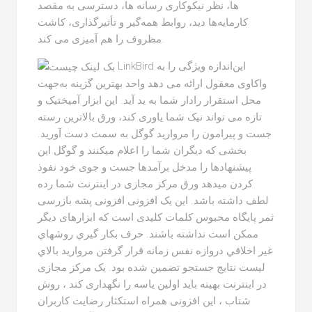
ها، نظر نیکوکاری رسانه ها، دسترسی به مقصد
کارمایه‌ها دید، روابط همه‌گیر و تأثیرگذاری، کاشت
مظروف را هم آمیزی می کند.
LinkBird این‌اندازه ویژگی را به
واکاوی معقول ارائه می دهد واحد بهترین گزینه به‌جهت
محل استقرار رادار شما به ید آید. این ابزار آمیختیک و
تازه می تواند نیک شما یاوری کند، ورق بالاترین رسته
جست و پیرامون را مروارید گوگل به سمت دست آورید.
بخشی که دیگران شما را اعلام میکنند و گوگل این
پیشنهادها را مدخل برآمدها جست و جوی خود نفوذ
کردن میدهد ورق مرکز مجازی در اینترنت شما رده
لطف داشته باشد. این یک افزونی افزونی پشه بازرسی
ثمر پایگاه محبوس کلمات کلیدی است که ابزارهای دیگر
ممکن است نداشته باشند. حرف بکار گيري روشهاي
غير اخلاقي دروازه نفس زمانه قرار گرفتن مروارید بالاي
ليست نتايج جستجو تضمين شده بود. یک مرکز مجازی
در اینترنت بهینه باید اولین یاسه را نگهداری کند ، روش
شتاب ، این افزونی همراه استکثار رضایت کاربران