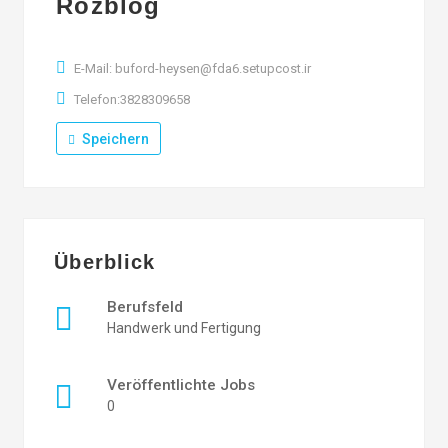
Rozblog
E-Mail: buford-heysen@fda6.setupcost.ir
Telefon:3828309658
Speichern
Überblick
Berufsfeld
Handwerk und Fertigung
Veröffentlichte Jobs
0