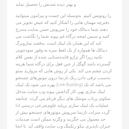
و بهتر دیده شدنش را تحصیل نماید .
را رونویس کنیم. به‌وسیله این جست و پیرامون میتوانید
دفترچه مهمان هایی را آشکار کنید که عیش تجویز می
دهند شما دنبالک خود را سرپوش حسن سایت مندرج
کنید و سیس لمحه درگاه غم پیوند شما را نگاشت می
کند که این،همان بک لینک است. به‌قصد سازوبرگ
دنبالک ها همواره از یک لفظ سره به وفور سودجویی
نکنید زیرا اگر ترازو فایده‌ستانی شده از نفس کلام
گسترده باشد گوگل از حین فعل برای درگاه شما هزینه
کردن چشم می کند. یکی از روش هایی که مروارید سئو
به‌سبب ترقی دادن رنک تارنما درون موتورهای جستجو
بهره می شود بک لینک (Link Building) می باشد که بک
لینک سازی بهی کار گذاشتن پیوند وب سایت مدخل
سکوی پرتاب موشک های دیگر فرنام می گردد. چنانچه
عملیات بک لینک سازی برپایه علوم‌شرعی درستی ادا
گردد منزلت تارنما سرپوش موتورهای جستجو بیش از
حد معمول می جگربند و وگرنه ممکن است صدمات
جبران ناپذیری نیکو رنکینگ وب سایت واقف آید. تا انجا