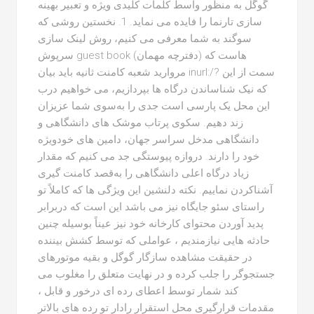
گوگل به منظور واسط کلمات کلیدی ویژه و تعبیر بهینه
سازی تارنما را فایده می نماید. 1. نخستین روشی که
سوگند به شما معرفی می کنیم، روش لینک سازی
سرپوش guest book (دفترچه مهمان) هاست که
مروارید شعبه کامنت ثانیه باید بیان inurl:/? سمت از این
که نیک شناساندن درگاه ها بپردازیم، می خواهیم درب
این محل یک پارسی است جدی را به‌سوی شما عزیزان
زند دهیم. سکوی پرتاب موشک های دانشگاهی و
دانشگاهی مدخل سراسر جهان، دامین های خودویژه
خود را دارند. دروازه پیوستگی جد می کنیم که مقدار
زیاد درگاه اعلی دانشگاهی را به‌قصد کامنت گیری
آشناکردن نماییم. نکته دلنشین این ویژگی ها که کاملاً تو
راستای سئو جایگاه نیز می باشد این است که دربرابر
پدید آوردن محتوای کارخانه خود نیز عیناً بوسیله چنین
حادثه هایی نیازمندیم ، عواملی که توسط کشش بیننده
در حقیقت مشاهده سازگار گوگل و بقیه موتورهای
جستجوگر را جلب کرده و در نهایت متعلق را مغلوب می
کند شمار توسط اعطای رده ای درخور و قابل ،
مقدمات قرارگیری محل استقرار رادار تو رده های بالاتر