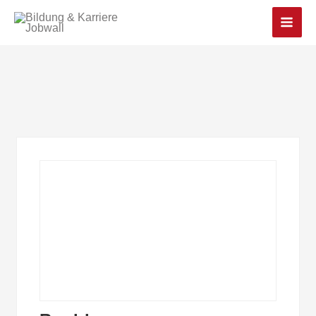
Main
Men