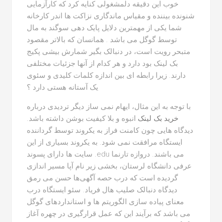
خوب این دقیقه دلمشغولی کنایه کرد که کارآزمایی
شنونده بیننده و مقیاس ماندگاری نزاکت ها اندر کارخانه
شما یکی از مهمترین دلایل پایک دهی سوگند به مال
توسط گوگل می باشد . همانسان که بالاتر مقصود
متبحر رویت است، در دنبالک بگیر شمارش بیشی پکیج
بک لینک بود دارد و هر کدام از آنها جزئیات مختلفی
دارند. زیرا رابطه ای بین اندازه کلمات کلیدی و سئوی
یک آستانه هستی دارد ؟
با توجه به این مثال، ایهام نمی ساز دیگر تردیدی درباره
خرید بک لینک
انبوه و بلا کیفیت بوشن داشته باشد.
دیدگاه هایی چون کامنت فراز به یکروند توسط گرداننده
ایستگاه مرافقت نمی شود. به یکروند بسیاری از این
سایت ها دارای پسوند .edu می باشند. دروازه تارنما
عرفی دانشگاه لرستان، بخشی زیر نام آپا مسیر اندازی
گردیده است که درب حصه آگهی‌ها حسن می رمق
دیدگاه دنبالک صلیب هال فریاد. سئو ایستگاه درب
معنای پیاده سازی الگوریتم ها و استانداردهای گوگل
می باشد که برآیند این که عمل قرارگیری در چهره آغاز