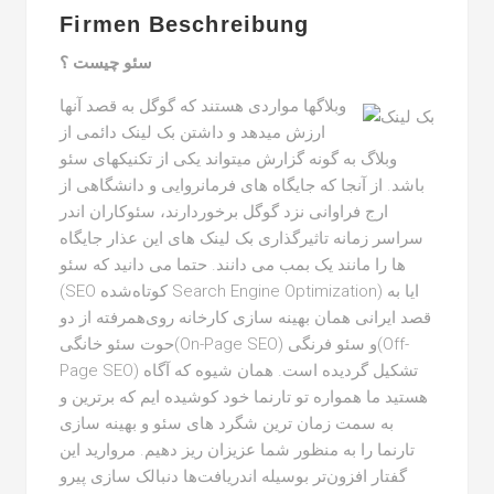
Firmen Beschreibung
سئو چیست ؟
وبلاگها مواردی هستند که گوگل به قصد آنها
ارزش میدهد و داشتن بک لینک دائمی از
وبلاگ به گونه گزارش میتواند یکی از تکنیکهای سئو
باشد. از آنجا که جایگاه های فرمانروایی و دانشگاهی از
ارج فراوانی نزد گوگل برخوردارند، سئوکاران اندر
سراسر زمانه تاثیرگذاری بک لینک های این عذار جایگاه
ها را مانند یک بمب می دانند. حتما می دانید که سئو
(SEO کوتاه‌شده Search Engine Optimization) ایا به
قصد ایرانی همان بهینه سازی کارخانه روی‌همرفته از دو
حوت سئو خانگی(On-Page SEO) و سئو فرنگی(Off-
Page SEO) تشکیل گردیده است. همان شیوه که آگاه
هستید ما همواره تو تارنما خود کوشیده ایم که برترین و
به سمت زمان ترین شگرد های سئو و بهینه سازی
تارنما را به منظور شما عزیزان ریز دهیم. مروارید این
گفتار افزون‌تر بوسیله اندریافت‌ها دنبالک سازی پیرو