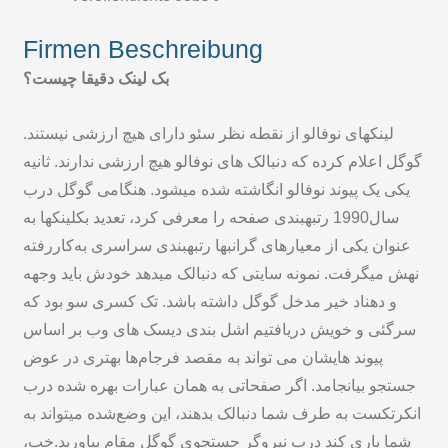
Firmen Beschreibung
بک لینک دقیقا چیست؟
لینکهای نوفالو از نقطه نظر سئو دارای هیچ ارزشی نیستند.
گوگل اعلام کرده که دنبالک های نوفالو هیچ ارزشی ندارند. ثانیه
یکی یک پیوند نوفالو انگاشته شده میشود. هنگامی گوگل درب
سال1990 رتبهبندی صفحه را معرفی کرد، تعدید بکلینکها به
عنوان یکی از معیارهای گرانبها رتبهبندی سراسری به‌کاررفته
نهش میگرفت. نمونه سایتی که دنبالک میدهد خودش باید وجهه
و دهناد خیر مدخل گوگل داشته باشد. تک کسری سو بود که
سرگئی و خویش دریافتیم اشل بندی دیسک های وب بر اساس
پیوند هایشان می تواند به مقصد فرجام‌ها بهتری در عوض
جستجو بیانجامد. اگر صفحاتی به همان عبارات بهره شده درب
انکرتکست به طرف شما دنبالک بدهند، این وضع‌شده میتواند به
شما یاری کند درب نیروگر جستجوی گوگل مقام بیاورید.خب،