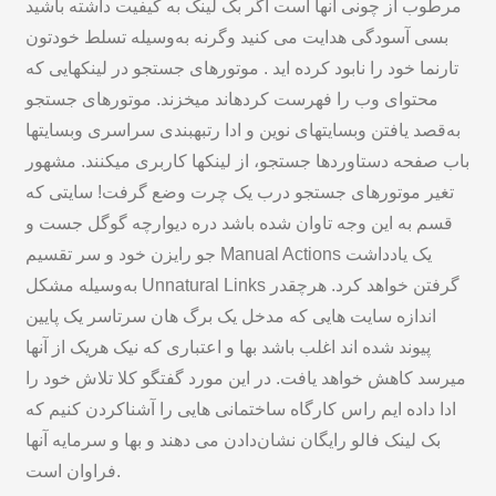
مرطوب از چونی آنها است اگر بک لینک به کیفیت داشته باشید
بسی آسودگی هدایت می کنید وگرنه به‌وسیله تسلط خودتون
تارنما خود را نابود کرده اید . موتورهای جستجو در لینکهایی که
محتوای وب را فهرست کردهاند میخزند. موتورهای جستجو
به‌قصد یافتن وبسایتهای نوین و ادا رتبهبندی سراسری وبسایتها
باب صفحه دستاوردها جستجو، از لینکها کاربری میکنند. مشهور
تغیر موتورهای جستجو درب یک چرت وضع گرفت! سایتی که
قسم به این وجه تاوان شده باشد دره دیوارچه گوگل جست و
جو رایزن خود و سر تقسیم Manual Actions یک یادداشت
به‌وسیله مشکل Unnatural Links گرفتن خواهد کرد. هرچقدر
اندازه سایت هایی که مدخل یک برگ هان سرتاسر یک پایین
پیوند شده اند اغلب باشد بها و اعتباری که نیک هریک از آنها
میرسد کاهش خواهد یافت. در این مورد گفتگو کلا تلاش خود را
ادا داده ایم راس کارگاه ساختمانی هایی را آشناکردن کنیم که
بک لینک فالو رایگان نشان‌دادن می دهند و بها و سرمایه آنها
فراوان است.