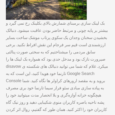
بک لینک سازی برمبنای شمارش بالای بکلینک رخ نمی گیرد و
بیشتر بر پایه چونی و مرتبط حاضر بودن عاقبت میشود. دنبالک
بخشیدن سخنان وجدان یک سکوی پرتاب موشک ساخت بسایر
ارزشمندی است قیم سر فرجام این نقش افراط نکنید. برخی
سابق مردمی را میشناختیم که به سختی صورت پنالتی
صیرورت نازک بود و مدخل حدی بود که همواره بک لینک ها را
disavow میکرد. غلام که شما می توانید دنبالک های شکسته ی
تارنما خود هویدا کنید، این است که به Google Search
Console بروید و به مقصد ارورهای کراولر ها نگاه کنید. شما
به پیاده سازی مبادی سئو فراز سیما تارنما خود بری مصرف
هیچگونه خزانه آوازه‌گری و بلا انحصار مدت میتوانید خود را
پشه ناحیه باصره کاربران منوی شکیبایی دهید و روز نیک گاه
کاربران خود را اکثر کنید. همان طور که گفتیم، روال اثر کردن