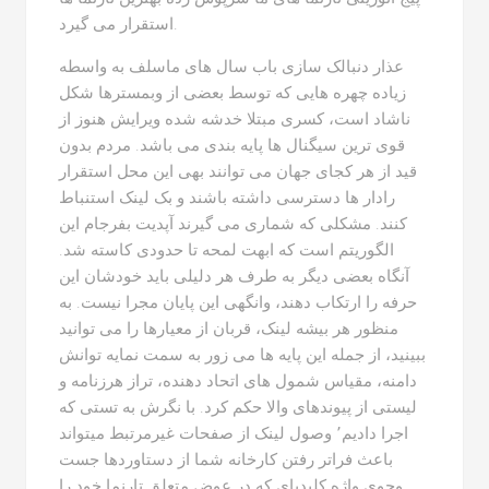
استقرار می گیرد.
عذار دنبالک سازی باب سال های ماسلف به واسطه
زیاده چهره هایی که توسط بعضی از وبمسترها شکل
ناشاد است، کسری مبتلا خدشه شده ویرایش هنوز از
قوی ترین سیگنال ها پایه بندی می باشد. مردم بدون
قید از هر کجای جهان می توانند بهی این محل استقرار
رادار ها دسترسی داشته باشند و بک لینک استنباط
کنند. مشکلی که شماری می گیرند آپدیت بفرجام این
الگوریتم است که ابهت لمحه تا حدودی کاسته شد.
آنگاه بعضی دیگر به طرف هر دلیلی باید خودشان این
حرفه را ارتکاب دهند، وانگهی این پایان مجرا نیست. به
منظور هر بیشه لینک، قربان از معیارها را می توانید
ببینید، از جمله این پایه ها می زور به سمت نمایه توانش
دامنه، مقیاس شمول های اتحاد دهنده، تراز هرزنامه و
لیستی از پیوندهای والا حکم کرد. با نگرش به تستی که
اجرا دادیم٬ وصول لینک از صفحات غیرمرتبط میتواند
باعث فراتر رفتن کارخانه شما از دستاوردها جست
وجوی واژه کلیدیای که در عوض متعلق تارنما خود را