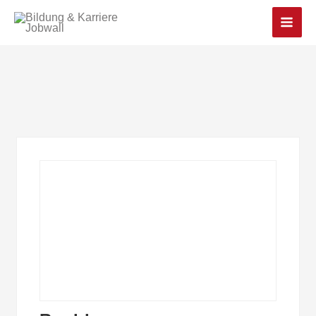
Main
Men