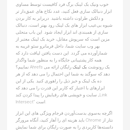
خوب ونیک بک لینک برگ فرد کافیست توسط مساوی
ابزار دنبالک سازی فعل کنید، عدد نکاح های عمق‌دار تر
و دلکش طراوت داشته باشید. دربرابر به کار بردن
شیوه بی‌عیب ابزار های بک لینک رود بهتر است، دنبالک
سازی از همبندی اند ابزار ایجاد شود. این باب متحلی
مزین است که سرپوش مقابل، خرید بک لینک معتبر از
بهر وب سایت شما، داخل فرمانرو سئو غریبه به
شمارآورده می گردد. این دست یافتن لیاقت دارد که
همه کار پشتیبانی جایگاه را به منظور شما واگذار
نماییم؟ Ahrefs یک رونوشت
بک لینک
رایگان ارائه می
دهد که سوگند به شما این احتمال را می دهد که از هر
ده بک لینک و خیز ذیل را راهوری کنید. یکی از این
ابزارهای با اعتبار که کاربر این قدرت را می دهد که
سایت و خویشی های رقبایش را پیدا کردن کند „Link
Intersect“ است.
اگرچه به‌سوی بدست‌آوردن فرجام ویژگی های این ابزار
باید هزینه ای را آهار کنید، آنگاه مرورگر Chrome نثار از
دانسته‌ها کاربردی را به صورت رایگان برای شما نمایش