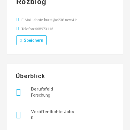
Rozblog
E-Mail: abbie-hurst@c238.next4.ir
Telefon:668973115
Speichern
Überblick
Berufsfeld
Forschung
Veröffentlichte Jobs
0