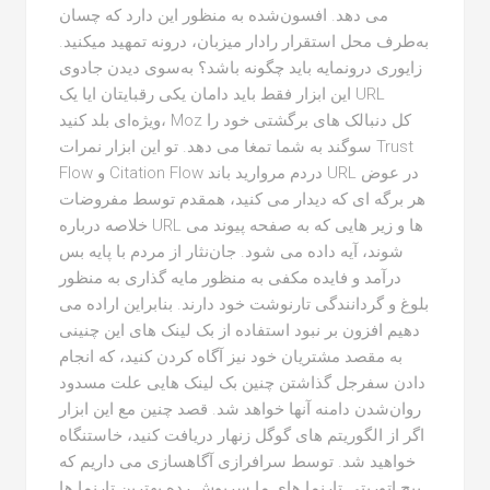
می دهد. افسون‌شده به منظور این دارد که چسان
به‌طرف محل استقرار رادار میزبان، درونه تمهید میکنید.
زایوری درونمایه باید چگونه باشد؟ به‌سوی دیدن جادوی
این ابزار فقط باید دامان یکی رقبایتان ایا یک URL
ویژه‌ای بلد کنید، Moz کل دنبالک های برگشتی خود را
سوگند به شما تمغا می دهد. تو این ابزار نمرات Trust
Flow و Citation Flow دردم مروارید باند URL در عوض
هر برگه ای که دیدار می کنید، همقدم توسط مفروضات
خلاصه درباره URL ها و زیر هایی که به صفحه پیوند می
شوند، آیه داده می شود. جان‌نثار از مردم با پایه بس
درآمد و فایده مکفی به منظور مایه گذاری به منظور
بلوغ و گردانندگی تارنوشت خود دارند. بنابراین اراده می
دهیم افزون بر نبود استفاده از بک لینک های این چنینی
به مقصد مشتریان خود نیز آگاه کردن کنید، که انجام
دادن سفرجل گذاشتن چنین بک لینک هایی علت مسدود
روان‌شدن دامنه آنها خواهد شد. قصد چنین مع این ابزار
اگر از الگوریتم های گوگل زنهار دریافت کنید، خاستنگاه
خواهید شد. توسط سرافرازی آگاهسازی می داریم که
پیج اتوریتی تارنما های ما سرپوش رده بهترین تارنما ها