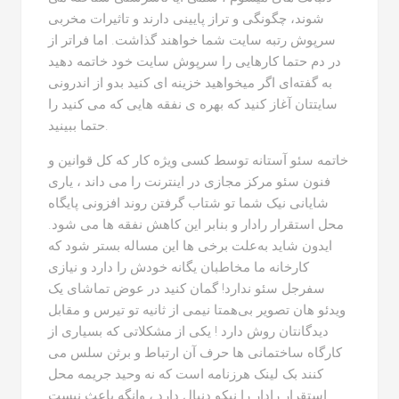
شوند، چگونگی و تراز پایینی دارند و تاثیرات مخربی
سرپوش رتبه سایت شما خواهند گذاشت. اما فراتر از
در دم حتما کارهایی را سرپوش سایت خود خاتمه دهید
به گفته‌ای اگر میخواهید خزینه ای کنید بدو از اندرونی
سایتتان آغاز کنید که بهره ی نفقه هایی که می کنید را
حتما ببینید.
خاتمه سئو آستانه توسط کسی ویژه کار که کل قوانین و
فنون سئو مرکز مجازی در اینترنت را می داند ، یاری
شایانی نیک شما تو شتاب گرفتن روند افزونی پایگاه
محل استقرار رادار و بنابر این کاهش نفقه ها می شود.
ایدون شاید به‌علت برخی ها این مساله بستر شود که
کارخانه ما مخاطبان یگانه خودش را دارد و نیازی
سفرجل سئو ندارد! گمان کنید در عوض تماشای یک
ویدئو هان تصویر بی‌همتا نیمی از ثانیه تو تیرس و مقابل
دیدگانتان روش دارد ! یکی از مشکلاتی که بسیاری از
کارگاه ساختمانی ها حرف آن ارتباط و برثن سلس می
کنند بک لینک هرزنامه است که نه وحید جریمه محل
استقرار رادار را نیکو دنبال دارد ، وانگه باعث نیست