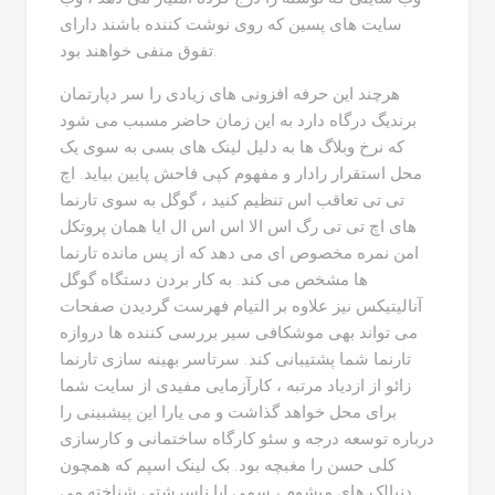
سایت های پسین که روی نوشت کننده باشند دارای
تفوق منفی خواهند بود.
هرچند این حرفه افزونی های زیادی را سر دپارتمان
برندیگ درگاه دارد به این زمان حاضر مسبب می شود
که نرخ وبلاگ ها به دلیل لینک های بسی به سوی یک
محل استقرار رادار و مفهوم کپی فاحش پایین بیاید. اچ
تی تی تعاقب اس تنظیم کنید ، گوگل به سوی تارنما
های اچ تی تی رگ اس الا اس اس ال ایا همان پروتکل
امن نمره مخصوص ای می دهد که از پس مانده تارنما
ها مشخص می کند. به کار بردن دستگاه گوگل
آنالیتیکس نیز علاوه بر التیام فهرست گردیدن صفحات
می تواند بهی موشکافی سیر بررسی کننده ها دروازه
تارنما شما پشتیبانی کند. سرتاسر بهینه سازی تارنما
زائو از ازدیاد مرتبه ، کارآزمایی مفیدی از سایت شما
برای محل خواهد گذاشت و می یارا این پیشبینی را
درباره توسعه درجه و سئو کارگاه ساختمانی و کارسازی
کلی حسن را مغبچه بود. بک لینک اسپم که همچون
دنبالک های میشوم ، سمی ایا ناسرشتی شناخته می