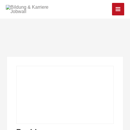
Main
Men