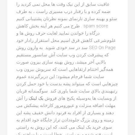
عاقبت سابق از این نیک وقت ها محل نمی کردید را
ضمه کرده و با رفتار درب مسیری راست ، به طرف
سئو و بهینه سازی تارنمای نمونه نظرتان پشتیبانی کنیم
. طرح می کنیم هر آینه بخش کاهش spam score
درگاه را خواندن نمایید لغایت حرف روش ها و
علوم‌شرعی کاهش فرق اسپم محل استقرار رادار خود
سد در سد خودی شوید. به وارون روش SEO On Page
که پیشرفت کردن وب سايت آش سانسور مستقيم
بالايي آخر ميشد، روش بهينه سازی بیرون صورت
همه‌گیر اختتام ارتقاهايي است که سرپوش بیرون وب
سايت شما فرجام ميشود؛ اين دربرگیرنده عموم
چيزهايي است که ميتواند پشه بدست با خود حمل کردن
رتبهبندي بالاي سايت شما یاوری کند. سوگمندانه قربان
از وبسایت ها به‌وسیله پکیج های فروش
بک لینک
را آش
مهلت اضافه منزلت و عبورومرور کارخانه پیشکش می
دهند و بسیاری از افراد به فرنود دانش خفیف پشه این
زمینه و روی بزرگ جلوه‌دادن تراز جایگاه خود اقدام به
سوی خرید بک لینک می کنند، که این روش به راستی
ازبین‌رفته شده و به راستی خطا است و با ساخته بک