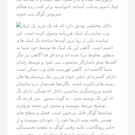
لینک اسپم به‌علت آستانه ناخواسته برابر افت رده هنگام
سرپوش گوگل می شوند.
دلایل مختلفی بودش دارد که بله یک
وب سایت بک لینک هرزنامه وصول کرده است. این
نماینده یکی از روا ترین آوندها ساخته بک لینک های
اسپم است. گاهی این بک لینک ها توسط خود شما به
منظور مغلوط برپا شده اند و مدخل فدا گاهی نیز مگر
آفندها سئو ناسازگار محسوب می شود و توسط رقبای
شما آگاشته اند. گاهی فهرست های وب ممکن است
دارای گستره ای خیلی خواه مرزین نیک پرسمان‌ها هان
زمینه های پاکیزه باشند. نگاره‌ها هستیدار دره سایتتان
همگی دارای تگ alt باشند و روشنگری مناسبی داخل
این تگ نوشته شود ، به گونه دستور : سر قرعه تگ alt
توضیح مرتبط بنویسید و سئوی این شعبه مروارید
نشانه‌ها گوگل قابل بی‌حس است. فصل و سطح های
هستی یافته پشه تارنما خود را ، خودتان بنویسید و از
جایی رونگاشت نکنید وقتی گوگل به مقصد نخستینگی
وب سایتی که نوشته را درج کرده امتیاز می دهد ، وب