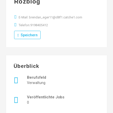
Rozblog
E-Mail: brendan_eger11@d8f1.catche1.com
Telefon:9198405412
Speichern
Überblick
Berufsfeld
Verwaltung
Veröffentlichte Jobs
0