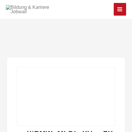
Main
Men