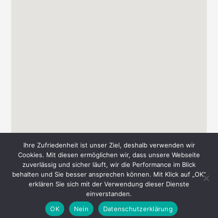
Ihre Zufriedenheit ist unser Ziel, deshalb verwenden wir
Cookies. Mit diesen ermöglichen wir, dass unsere Webseite
zuverlässig und sicher läuft, wir die Performance im Blick
behalten und Sie besser ansprechen können. Mit Klick auf „OK“
Copyright © 2026 Messe-Süd A. & T. Schmid GbR
erklären Sie sich mit der Verwendung dieser Dienste
einverstanden.
AGB
Datenschutz
Impressum
Kontakt
OK
Nein
Datenschutzerklärung