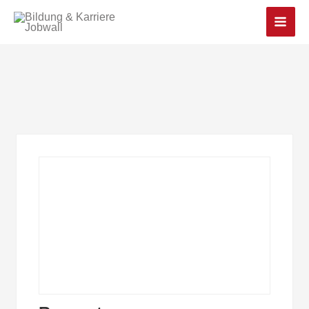
Main
Men