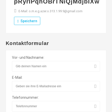
pRyrIPqhOBrTNiQjMdjbIXw
E-Mail: o.m.e.g.azer.o.313.1.99.9@gmail.com
Speichern
Kontaktformular
Vor- und Nachname:
E-Mail:
Telefonnummer: