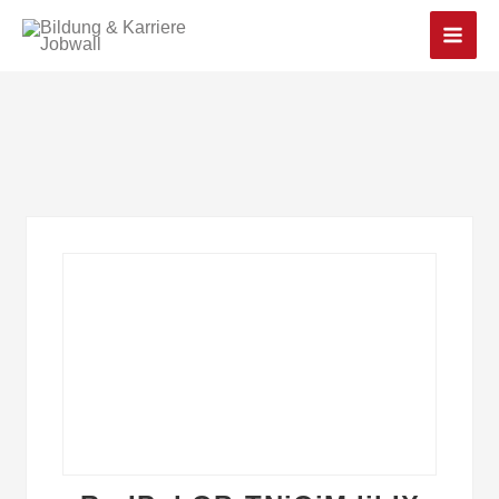
Main
Men