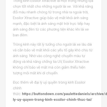
Tròng kính Essilor Xtractive là một trong những lựa
chọn tốt nhất cho những người lái xe. Với khả năng
đổi màu nhanh chóng từ trong nhà ra ngoài trời,
Essilor Xtractive giúp bảo vệ mắt khỏi ánh sáng
mạnh, đặc biệt là ánh sáng mặt trời trực tiếp hay
ánh sáng đèn từ các phương tiện khác khi lái xe
ban đêm.
Tròng kính này rất lý tưởng cho người lái xe lâu dài
và cần bảo vệ mắt khỏi các yếu tố gây khó chịu từ
ánh sáng. Nhờ vào công nghệ chuyển màu tự
động và khả năng chống tia UV, Essilor Xtractive
không chỉ bảo vệ mắt mà còn giảm thiểu hiện
tượng mỏi mắt khi di chuyển.
Đọc thêm về đại lý uỷ quyền tròng kính Essilor
chính
thức:
https://buttondown.com/paulettedaniels/archive/d
ly-uy-quyen-trong-kinh-essilor-chinh-thuc-tai/