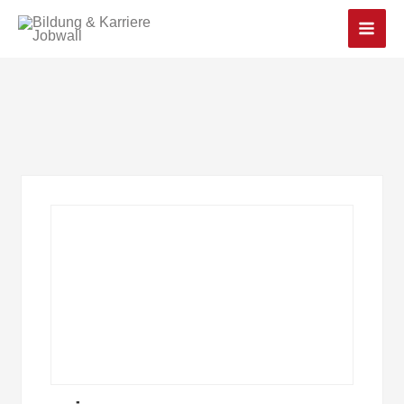
Main
Men