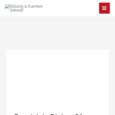
Main
Men