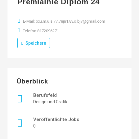
Premialnie Diplom 24
E-Mail: ox.i.m.u.s.77.78jn1.8v.o.bjv@gmail.com
Telefon:8172096271
Speichern
Überblick
Berufsfeld
Design und Grafik
Veröffentlichte Jobs
0