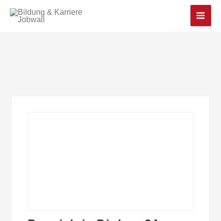
Main
Men