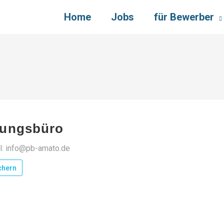
Home
Jobs
für Bewerber
nungsbüro
l: info@pb-amato.de
chern