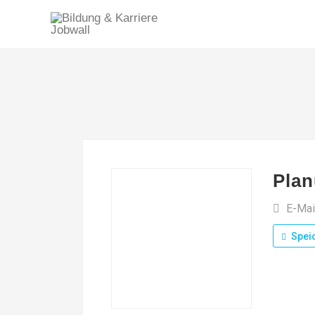
Pla
E-Mai
Spei