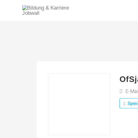
OfS
E-Mai
Spei