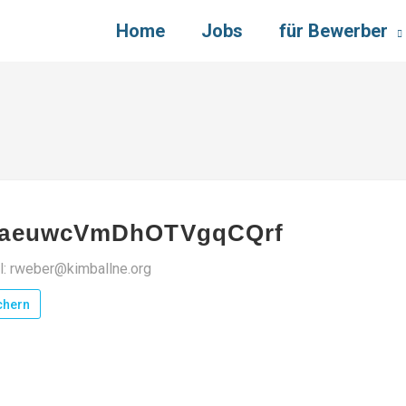
Home
Jobs
für Bewerber
jaeuwcVmDhOTVgqCQrf
l: rweber@kimballne.org
chern