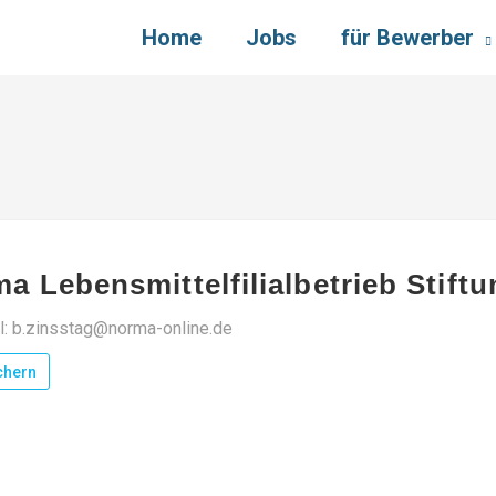
Home
Jobs
für Bewerber
a Lebensmittelfilialbetrieb Stift
l: b.zinsstag@norma-online.de
chern