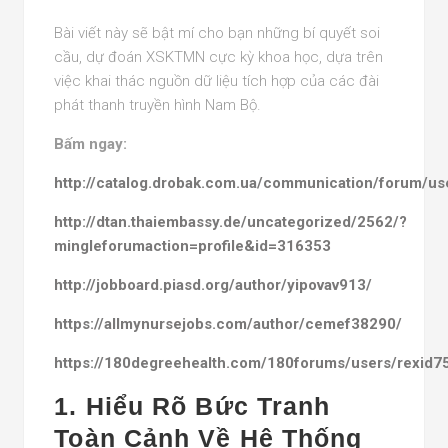
Bài viết này sẽ bật mí cho bạn những bí quyết soi
cầu, dự đoán XSKTMN cực kỳ khoa học, dựa trên
việc khai thác nguồn dữ liệu tích hợp của các đài
phát thanh truyền hình Nam Bộ.
Bấm ngay:
http://catalog.drobak.com.ua/communication/forum/u
http://dtan.thaiembassy.de/uncategorized/2562/?
mingleforumaction=profile&id=316353
http://jobboard.piasd.org/author/yipovav913/
https://allmynursejobs.com/author/cemef38290/
https://180degreehealth.com/180forums/users/rexid7
1. Hiểu Rõ Bức Tranh
Toàn Cảnh Về Hệ Thống