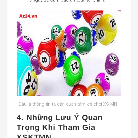
– 5 ngày để đảm bảo an toàn tài chính.
_Đâu là thông tin ta cần quan tâm khi chơi XS MN_
4. Những Lưu Ý Quan
Trọng Khi Tham Gia
XSKTMN