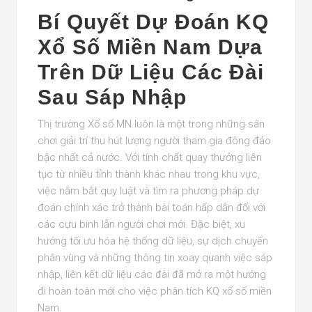
Bí Quyết Dự Đoán KQ
Xổ Số Miền Nam Dựa
Trên Dữ Liệu Các Đài
Sau Sáp Nhập
Thị trường Xổ số MN luôn là một trong những sân
chơi giải trí thu hút lượng người tham gia đông đảo
bậc nhất cả nước. Với tính chất quay thưởng liên
tục từ nhiều tỉnh thành khác nhau trong khu vực,
việc nắm bắt quy luật và tìm ra phương pháp dự
đoán chính xác trở thành bài toán hấp dẫn đối với
các cựu binh lẫn người chơi mới. Đặc biệt, xu
hướng tối ưu hóa hệ thống dữ liệu, sự dịch chuyển
phân vùng và những thông tin xoay quanh việc sáp
nhập, liên kết dữ liệu các đài đã mở ra một hướng
đi hoàn toàn mới cho việc phân tích KQ xổ số miền
Nam.