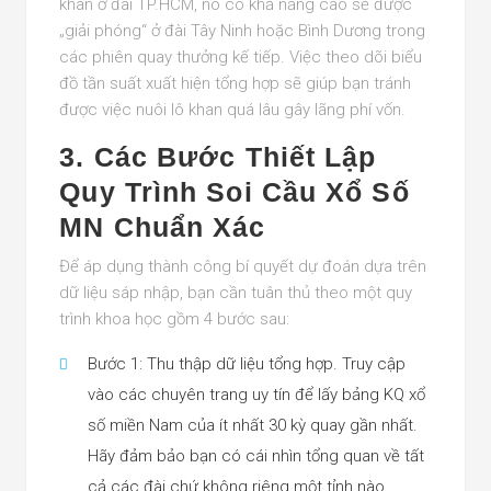
khan ở đài TP.HCM, nó có khả năng cao sẽ được
„giải phóng“ ở đài Tây Ninh hoặc Bình Dương trong
các phiên quay thưởng kế tiếp. Việc theo dõi biểu
đồ tần suất xuất hiện tổng hợp sẽ giúp bạn tránh
được việc nuôi lô khan quá lâu gây lãng phí vốn.
3. Các Bước Thiết Lập
Quy Trình Soi Cầu Xổ Số
MN Chuẩn Xác
Để áp dụng thành công bí quyết dự đoán dựa trên
dữ liệu sáp nhập, bạn cần tuân thủ theo một quy
trình khoa học gồm 4 bước sau:
Bước 1: Thu thập dữ liệu tổng hợp. Truy cập
vào các chuyên trang uy tín để lấy bảng KQ xổ
số miền Nam của ít nhất 30 kỳ quay gần nhất.
Hãy đảm bảo bạn có cái nhìn tổng quan về tất
cả các đài chứ không riêng một tỉnh nào.