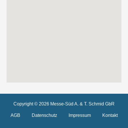
Copyright © 2026 Messe-Süd A. & T. Schmid GbR
AGB
Datenschutz
Impressum
Kontakt