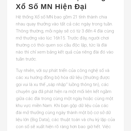
Xổ Số MN Hiện Đại
Hệ thống Xổ số MN bao gồm 21 tỉnh thành chia
nhau quay thưởng vào tất cả các ngày trong tuần.
Thông thường, mỗi ngày sẽ có từ 3 đến 4 đài cùng
mở thưởng vào lúc 16h15. Trước đây, người chơi
thường có thói quen soi cầu độc lập, tức là đài
nào thì chỉ xem bảng kết quả của riêng đài đó vào
tuần trước.
Tuy nhiên, với sự phát triển của công nghệ số và
các xu hướng đồng bộ hóa dữ liệu (thường được
gọi vui là xu thế „sáp nhập“ luồng thông tin), các
chuyên gia đã phát hiện ra một mối liên kết ngầm
giữa các đài trong cùng một ngày hoặc cùng một
khu vực miền Nam. Khi bạn gộp dữ liệu của các
đài mở thưởng cùng ngày thành một bộ cơ sở dữ
liệu lớn (Big Data), các thuật toán và chu kỳ lặp của
con số sẽ xuất hiện rõ ràng hơn bao giờ hết. Việc