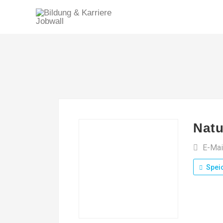
Natu
E-Mai
Spei