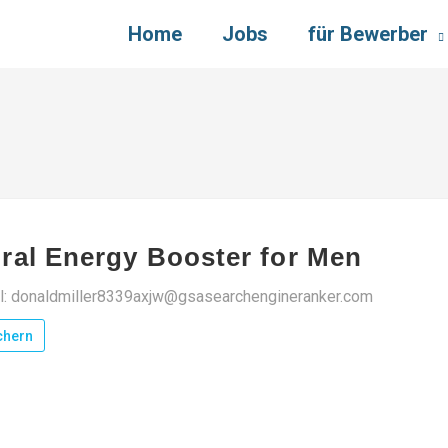
Home
Jobs
für Bewerber
ral Energy Booster for Men
l: donaldmiller8339axjw@gsasearchengineranker.com
chern