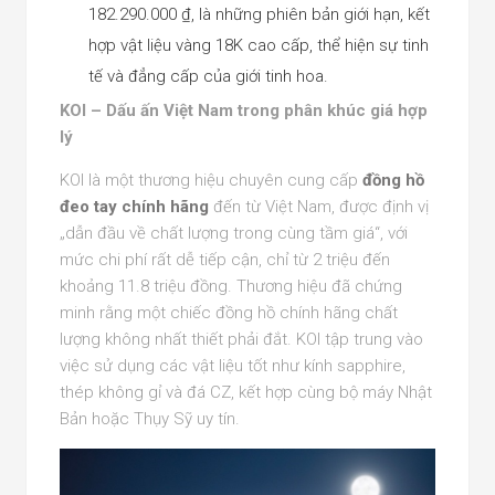
182.290.000 ₫, là những phiên bản giới hạn, kết
hợp vật liệu vàng 18K cao cấp, thể hiện sự tinh
tế và đẳng cấp của giới tinh hoa.
KOI – Dấu ấn Việt Nam trong phân khúc giá hợp
lý
KOI là một thương hiệu chuyên cung cấp
đồng hồ
đeo tay chính hãng
đến từ Việt Nam, được định vị
„dẫn đầu về chất lượng trong cùng tầm giá“, với
mức chi phí rất dễ tiếp cận, chỉ từ 2 triệu đến
khoảng 11.8 triệu đồng. Thương hiệu đã chứng
minh rằng một chiếc đồng hồ chính hãng chất
lượng không nhất thiết phải đắt. KOI tập trung vào
việc sử dụng các vật liệu tốt như kính sapphire,
thép không gỉ và đá CZ, kết hợp cùng bộ máy Nhật
Bản hoặc Thụy Sỹ uy tín.