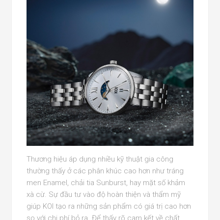
Thương hiệu áp dụng nhiều kỹ thuật gia công
thường thấy ở các phân khúc cao hơn như tráng
men Enamel, chải tia Sunburst, hay mặt số khảm
xà cừ. Sự đầu tư vào độ hoàn thiện và thẩm mỹ
giúp KOI tạo ra những sản phẩm có giá trị cao hơn
so với chi phí bỏ ra. Để thấy rõ cam kết về chất