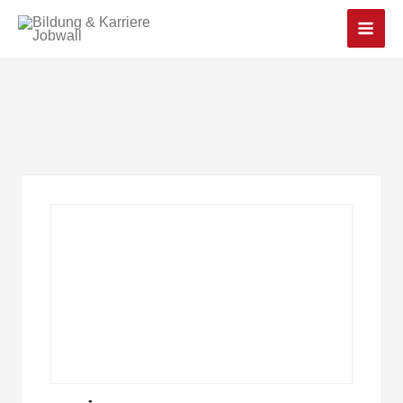
Main
Men