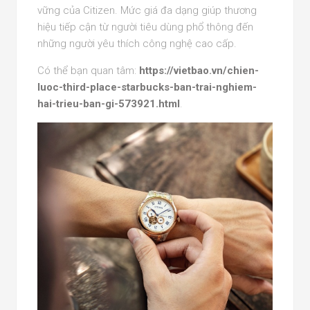
vững của Citizen. Mức giá đa dạng giúp thương
hiệu tiếp cận từ người tiêu dùng phổ thông đến
những người yêu thích công nghệ cao cấp.
Có thể bạn quan tâm:
https://vietbao.vn/chien-
luoc-third-place-starbucks-ban-trai-nghiem-
hai-trieu-ban-gi-573921.html
.