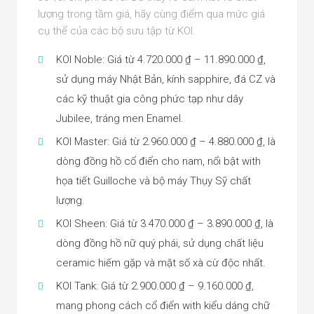
lượng trong tầm giá, hãy cùng điểm qua mức giá
cụ thể của các bộ sưu tập từ KOI.
KOI Noble: Giá từ 4.720.000 ₫ – 11.890.000 ₫,
sử dụng máy Nhật Bản, kính sapphire, đá CZ và
các kỹ thuật gia công phức tạp như dây
Jubilee, tráng men Enamel.
KOI Master: Giá từ 2.960.000 ₫ – 4.880.000 ₫, là
dòng đồng hồ cổ điển cho nam, nổi bật with
họa tiết Guilloche và bộ máy Thụy Sỹ chất
lượng.
KOI Sheen: Giá từ 3.470.000 ₫ – 3.890.000 ₫, là
dòng đồng hồ nữ quý phái, sử dụng chất liệu
ceramic hiếm gặp và mặt số xà cừ độc nhất.
KOI Tank: Giá từ 2.900.000 ₫ – 9.160.000 ₫,
mang phong cách cổ điển with kiểu dáng chữ