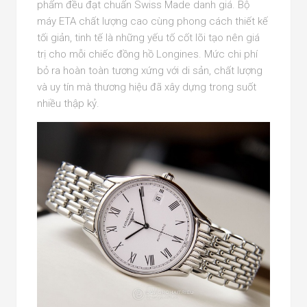
phẩm đều đạt chuẩn Swiss Made danh giá. Bộ
máy ETA chất lượng cao cùng phong cách thiết kế
tối giản, tinh tế là những yếu tố cốt lõi tạo nên giá
trị cho mỗi chiếc đồng hồ Longines. Mức chi phí
bỏ ra hoàn toàn tương xứng với di sản, chất lượng
và uy tín mà thương hiệu đã xây dựng trong suốt
nhiều thập kỷ.