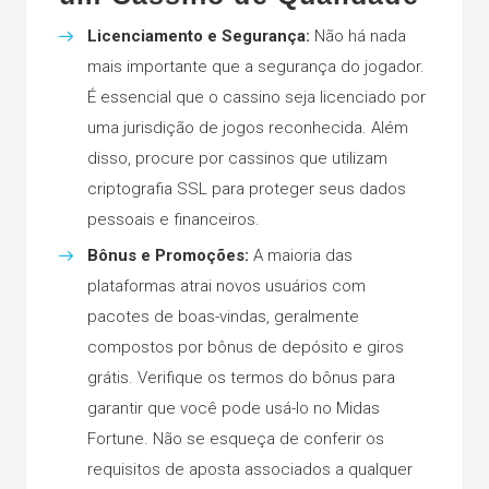
Licenciamento e Segurança:
Não há nada
mais importante que a segurança do jogador.
É essencial que o cassino seja licenciado por
uma jurisdição de jogos reconhecida. Além
disso, procure por cassinos que utilizam
criptografia SSL para proteger seus dados
pessoais e financeiros.
Bônus e Promoções:
A maioria das
plataformas atrai novos usuários com
pacotes de boas-vindas, geralmente
compostos por bônus de depósito e giros
grátis. Verifique os termos do bônus para
garantir que você pode usá-lo no Midas
Fortune. Não se esqueça de conferir os
requisitos de aposta associados a qualquer