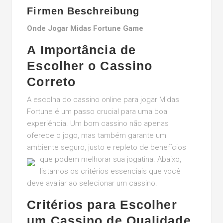
Firmen Beschreibung
Onde Jogar Midas Fortune Game
A Importância de
Escolher o Cassino
Correto
A escolha do cassino online para jogar Midas
Fortune é um passo crucial para uma boa
experiência. Um bom cassino não apenas
oferece o jogo, mas também garante um
ambiente seguro, justo e repleto de benefícios
que podem melhorar sua jogatina.
Abaixo,
listamos os critérios essenciais que você
deve avaliar ao selecionar um cassino.
Critérios para Escolher
um Cassino de Qualidade