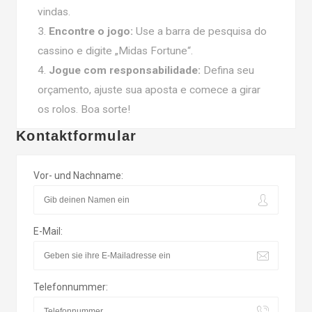
vindas.
Encontre o jogo:
Use a barra de pesquisa do
cassino e digite „Midas Fortune“.
Jogue com responsabilidade:
Defina seu
orçamento, ajuste sua aposta e comece a girar
os rolos. Boa sorte!
Kontaktformular
Vor- und Nachname:
E-Mail:
Telefonnummer: