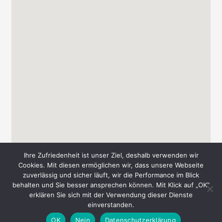
Ihre Zufriedenheit ist unser Ziel, deshalb verwenden wir
Cookies. Mit diesen ermöglichen wir, dass unsere Webseite
zuverlässig und sicher läuft, wir die Performance im Blick
behalten und Sie besser ansprechen können. Mit Klick auf „OK“
Copyright © 2026 Messe-Süd A. & T. Schmid GbR
erklären Sie sich mit der Verwendung dieser Dienste
einverstanden.
AGB
Datenschutz
Impressum
Kontakt
OK
Nein
Datenschutzerklärung