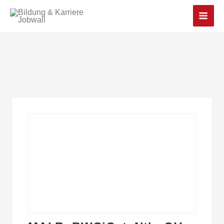
Main
Men