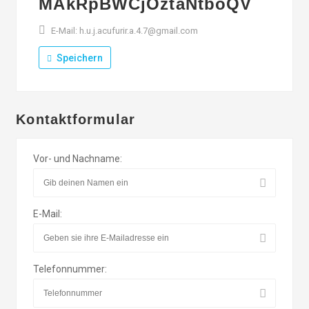
MAkRpBWCjOztaNtboQV
E-Mail: h.u.j.acufurir.a.4.7@gmail.com
Speichern
Kontaktformular
Vor- und Nachname:
E-Mail:
Telefonnummer: