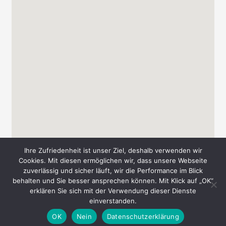
Ihre Zufriedenheit ist unser Ziel, deshalb verwenden wir
Cookies. Mit diesen ermöglichen wir, dass unsere Webseite
zuverlässig und sicher läuft, wir die Performance im Blick
behalten und Sie besser ansprechen können. Mit Klick auf „OK“
Copyright © 2026 Messe-Süd A. & T. Schmid GbR
erklären Sie sich mit der Verwendung dieser Dienste
einverstanden.
AGB
Datenschutz
Impressum
Kontakt
OK
Nein
Datenschutzerklärung