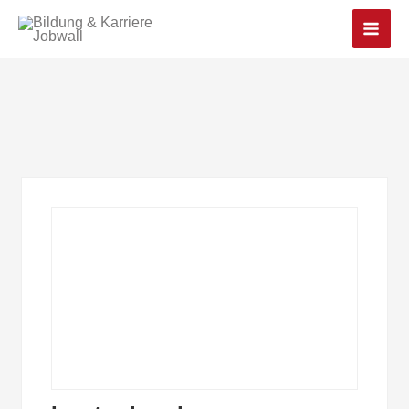
Main
Men