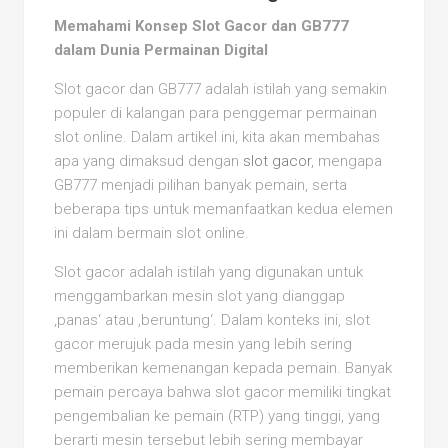
Memahami Konsep Slot Gacor dan GB777
dalam Dunia Permainan Digital
Slot gacor dan GB777 adalah istilah yang semakin
populer di kalangan para penggemar permainan
slot online. Dalam artikel ini, kita akan membahas
apa yang dimaksud dengan
slot gacor
, mengapa
GB777 menjadi pilihan banyak pemain, serta
beberapa tips untuk memanfaatkan kedua elemen
ini dalam bermain slot online.
Slot gacor adalah istilah yang digunakan untuk
menggambarkan mesin slot yang dianggap
‚panas‘ atau ‚beruntung‘. Dalam konteks ini, slot
gacor merujuk pada mesin yang lebih sering
memberikan kemenangan kepada pemain. Banyak
pemain percaya bahwa slot gacor memiliki tingkat
pengembalian ke pemain (RTP) yang tinggi, yang
berarti mesin tersebut lebih sering membayar