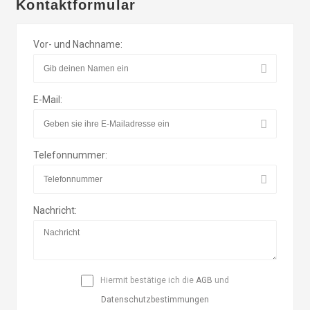
Kontaktformular
Vor- und Nachname:
E-Mail:
Telefonnummer:
Nachricht:
Hiermit bestätige ich die
AGB
und
Datenschutzbestimmungen