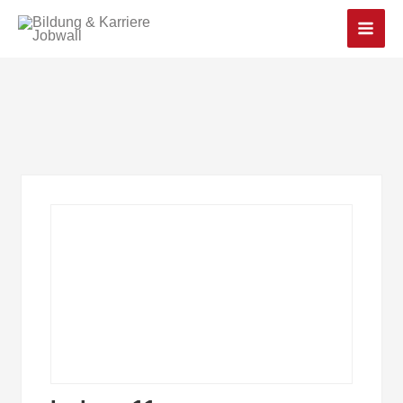
Main
Men