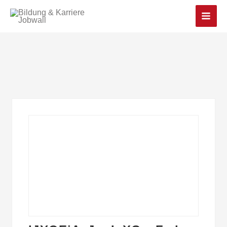
Main
Men