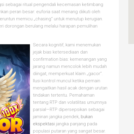
ngsi sebagai ritual pengendali kecemasan ketimbang
nkan peran besar: euforia saat menang diikuti oleh
beruntun memicu „chasing“ untuk menutup kerugian.
i dorongan berulang melalui harapan pemulihan
Secara kognitif, kami menemukan
jejak bias ketersediaan dan
confirmation bias: kemenangan yang
jarang namun mencolok lebih mudah
diingat, memperkuat klaim „gacor“.
Ilusi kontrol muncul ketika pemain
mengaitkan hasil acak dengan urutan
tindakan tertentu. Pemahaman
tentang RTP dan volatilitas umumnya
parsial—RTP dipersepsikan sebagai
jaminan jangka pendek,
bukan
ekspektasi
jangka panjang pada
populasi putaran yang sangat besar.