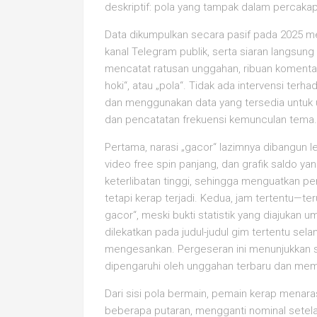
deskriptif: pola yang tampak dalam percakap
Data dikumpulkan secara pasif pada 2025 m
kanal Telegram publik, serta siaran langsun
mencatat ratusan unggahan, ribuan komentar
hoki“, atau „pola“. Tidak ada intervensi terh
dan menggunakan data yang tersedia untuk 
dan pencatatan frekuensi kemunculan tema.
Pertama, narasi „gacor“ lazimnya dibangun l
video free spin panjang, dan grafik saldo y
keterlibatan tinggi, sehingga menguatkan 
tetapi kerap terjadi. Kedua, jam tertentu—t
gacor“, meski bukti statistik yang diajukan 
dilekatkan pada judul-judul gim tertentu selam
mengesankan. Pergeseran ini menunjukkan 
dipengaruhi oleh unggahan terbaru dan memo
Dari sisi pola bermain, pemain kerap menaras
beberapa putaran, mengganti nominal setela