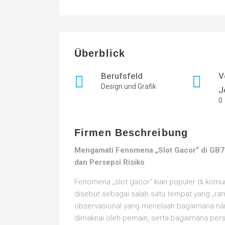
Überblick
Berufsfeld
V
Design und Grafik
J
0
Firmen Beschreibung
Mengamati Fenomena „Slot Gacor“ di GB777
dan Persepsi Risiko
Fenomena „slot gacor“ kian populer di komun
disebut sebagai salah satu tempat yang „ram
observasional yang menelaah bagaimana nar
dimaknai oleh pemain, serta bagaimana persep