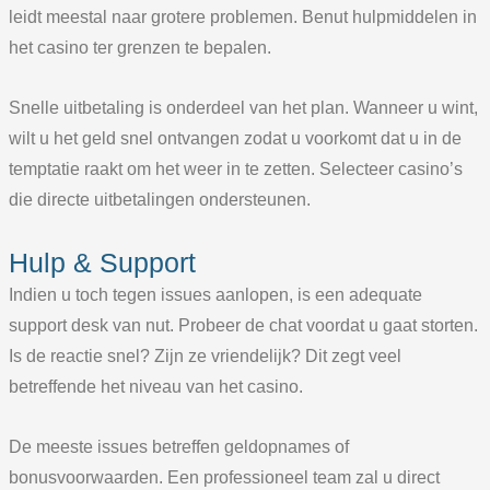
leidt meestal naar grotere problemen. Benut hulpmiddelen in
het casino ter grenzen te bepalen.
Snelle uitbetaling is onderdeel van het plan. Wanneer u wint,
wilt u het geld snel ontvangen zodat u voorkomt dat u in de
temptatie raakt om het weer in te zetten. Selecteer casino’s
die directe uitbetalingen ondersteunen.
Hulp & Support
Indien u toch tegen issues aanlopen, is een adequate
support desk van nut. Probeer de chat voordat u gaat storten.
Is de reactie snel? Zijn ze vriendelijk? Dit zegt veel
betreffende het niveau van het casino.
De meeste issues betreffen geldopnames of
bonusvoorwaarden. Een professioneel team zal u direct