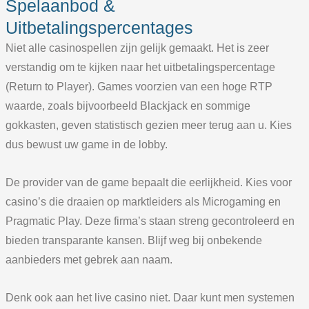
Spelaanbod &
Uitbetalingspercentages
Niet alle casinospellen zijn gelijk gemaakt. Het is zeer
verstandig om te kijken naar het uitbetalingspercentage
(Return to Player). Games voorzien van een hoge RTP
waarde, zoals bijvoorbeeld Blackjack en sommige
gokkasten, geven statistisch gezien meer terug aan u. Kies
dus bewust uw game in de lobby.
De provider van de game bepaalt die eerlijkheid. Kies voor
casino’s die draaien op marktleiders als Microgaming en
Pragmatic Play. Deze firma’s staan streng gecontroleerd en
bieden transparante kansen. Blijf weg bij onbekende
aanbieders met gebrek aan naam.
Denk ook aan het live casino niet. Daar kunt men systemen