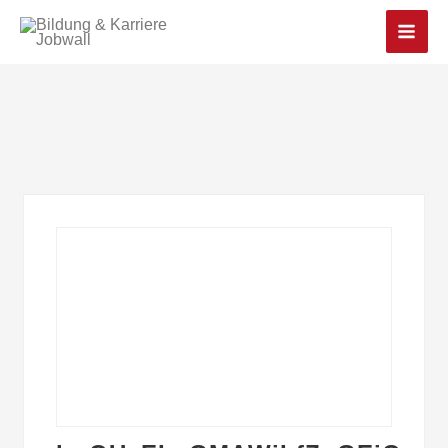
Main
Men