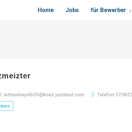
Home
Jobs
für Bewerber
meizter
l: lethasilvey4609@koes.justdied.com
Telefon:37382
chern