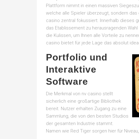
Plattform nimmt in einen massiven Siegeszug v
welche alle Spieler überzeugt, sondern da
casino zentral fokussiert. Innerhalb dieses 
das Etablissement zu herausragenden Wahl f
die Kulissen, um Ihnen alle Vorteile zu nenne
casino bietet für jede Lage das absolut ide
Portfolio und
Interaktive
Software
Die Merkmal von nv casino stellt
sicherlich eine großartige Bibliothek
bereit. Nutzer erhalten Zugang zu eine
Sammlung, die von den besten Studios
der gesamten Industrie stammt.
Namen wie Red Tiger sorgen hier für Niveau