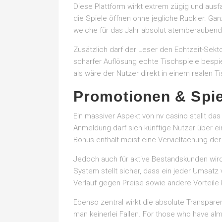
Diese Plattform wirkt extrem zügig und ausfa
die Spiele öffnen ohne jegliche Ruckler. Gan
welche für das Jahr absolut atemberaubend 
Zusätzlich darf der Leser den Echtzeit-Sekt
scharfer Auflösung echte Tischspiele bespiel
als wäre der Nutzer direkt in einem realen Ti
Promotionen & Spie
Ein massiver Aspekt von nv casino stellt d
Anmeldung darf sich künftige Nutzer über e
Bonus enthält meist eine Vervielfachung der
Jedoch auch für aktive Bestandskunden wird
System stellt sicher, dass ein jeder Umsatz
Verlauf gegen Preise sowie andere Vorteile
Ebenso zentral wirkt die absolute Transpare
man keinerlei Fallen. For those who have al