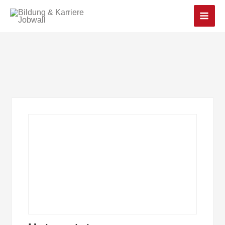
Main
Men