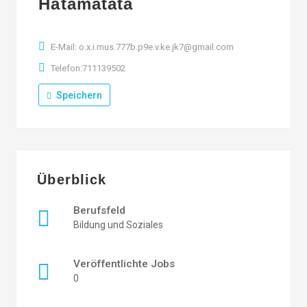
Hatamatata
E-Mail: o.x.i.mus.777b.p9e.v.ke.jk7@gmail.com
Telefon:711139502
Speichern
Überblick
Berufsfeld
Bildung und Soziales
Veröffentlichte Jobs
0