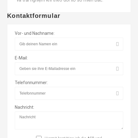
và trải nghiệm khi theo dõi xổ số miền Bắc.
Kontaktformular
Vor- und Nachname:
E-Mail:
Telefonnummer:
Nachricht: