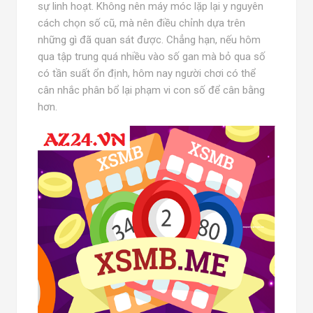
sự linh hoạt. Không nên máy móc lặp lại y nguyên
cách chọn số cũ, mà nên điều chỉnh dựa trên
những gì đã quan sát được. Chẳng hạn, nếu hôm
qua tập trung quá nhiều vào số gan mà bỏ qua số
có tần suất ổn định, hôm nay người chơi có thể
cân nhắc phân bổ lại phạm vi con số để cân bằng
hơn.