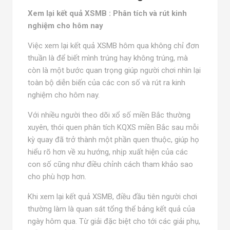
Xem lại kết quả XSMB : Phân tích và rút kinh
nghiệm cho hôm nay
Việc xem lại kết quả XSMB hôm qua không chỉ đơn
thuần là để biết mình trúng hay không trúng, mà
còn là một bước quan trọng giúp người chơi nhìn lại
toàn bộ diễn biến của các con số và rút ra kinh
nghiệm cho hôm nay.
Với nhiều người theo dõi xổ số miền Bắc thường
xuyên, thói quen phân tích KQXS miền Bắc sau mỗi
kỳ quay đã trở thành một phần quen thuộc, giúp họ
hiểu rõ hơn về xu hướng, nhịp xuất hiện của các
con số cũng như điều chỉnh cách tham khảo sao
cho phù hợp hơn.
Khi xem lại kết quả XSMB, điều đầu tiên người chơi
thường làm là quan sát tổng thể bảng kết quả của
ngày hôm qua. Từ giải đặc biệt cho tới các giải phụ,