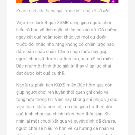
Khám phá các hạng giải trong kết quả xổ số MB
Việc xem lại kết quả XSMB cũng giúp người chơi
hiểu rõ hơn về tính ngẫu nhiên của xổ số. Có những
ngày kết quả hoàn toàn khác với mọi dự đoán
trước đó, nhắc nhở rằng không có chiến lược nào
đảm bảo chắc chắn. Chính nhận thức này giúp
người chơi giữ được sự tỉnh táo, xem xổ số miền
Bắc như một hình thức giải trí thay vì áp lực phải
đạt được kết quả cụ thể.
Ngoài ra, phân tích KQXS miền Bắc hôm qua còn
giúp người chơi rèn luyện thói quen ghi chép và
tổng hợp thông tin. Việc này không chỉ phục vụ cho
việc tham khảo con số, mà còn giúp họ theo dõi
quá trình chơi của chính mình theo thời gian. Khi
nhìn lại một chuỗi kết quả và quyết định đã đưa ra,
người chơi sẽ hiểu rõ hơn về xu hướng cá nhân và