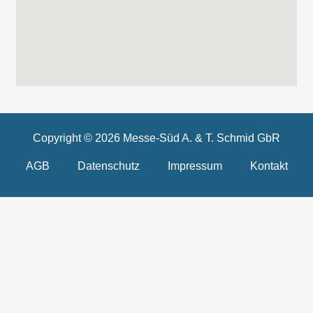
Copyright © 2026 Messe-Süd A. & T. Schmid GbR
AGB
Datenschutz
Impressum
Kontakt