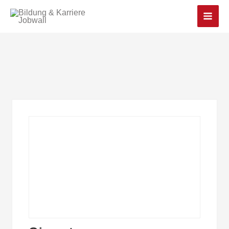
Main
Men