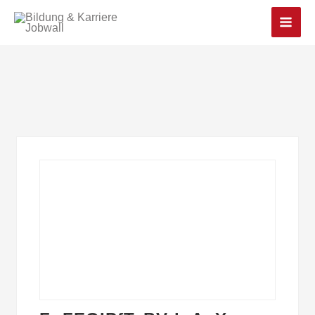
Main
Men