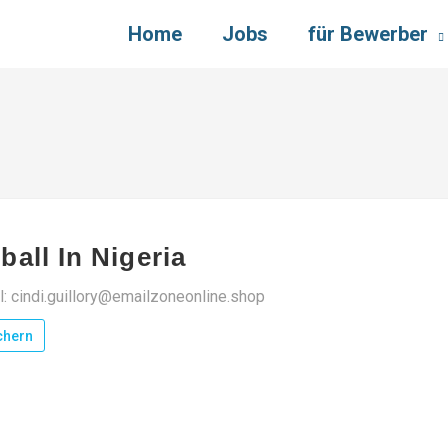
Home
Jobs
für Bewerber
ball In Nigeria
l: cindi.guillory@emailzoneonline.shop
chern