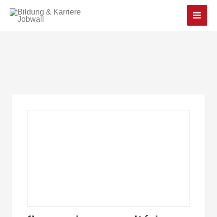
Main
Men