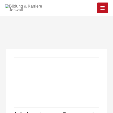
Main
Men